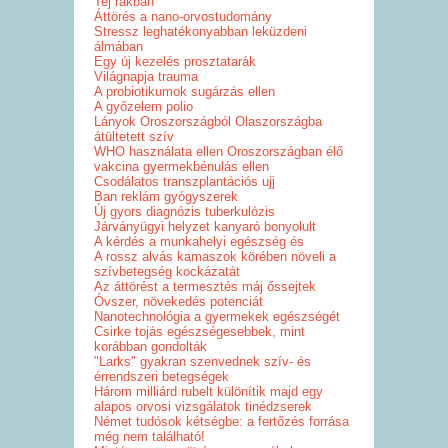
Tej rákban
Áttörés a nano-orvostudomány
Stressz leghatékonyabban leküzdeni
álmában
Egy új kezelés prosztatarák
Világnapja trauma
A probiotikumok sugárzás ellen
A győzelem polio
Lányok Oroszországból Olaszországba
átültetett szív
WHO használata ellen Oroszországban élő
vakcina gyermekbénulás ellen
Csodálatos transzplantációs ujj
Ban reklám gyógyszerek
Új gyors diagnózis tuberkulózis
Járványügyi helyzet kanyaró bonyolult
A kérdés a munkahelyi egészség és
A rossz alvás kamaszok körében növeli a
szívbetegség kockázatát
Az áttörést a termesztés máj őssejtek
Óvszer, növekedés potenciát
Nanotechnológia a gyermekek egészségét
Csirke tojás egészségesebbek, mint
korábban gondolták
"Larks" gyakran szenvednek szív- és
érrendszeri betegségek
Három milliárd rubelt különítik majd egy
alapos orvosi vizsgálatok tinédzserek
Német tudósok kétségbe: a fertőzés forrása
még nem található!