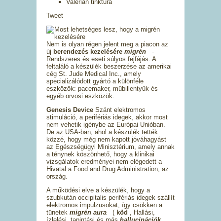
Valerian tinktúra
Tweet
Nem is olyan régen jelent meg a piacon az
új
berendezés kezelésére
migrén
-
Rendszeres és eseti súlyos fejfájás. A
feltaláló a készülék beszerzése az amerikai
cég St. Jude Medical Inc., amely
specializálódott gyártó a különféle
eszközök: pacemaker, műbillentyűk és
egyéb orvosi eszközök.
Genesis Device
Szánt elektromos
stimuláció, a perifériás idegek, akkor most
nem vehetik igénybe az Európai Unióban.
De az USA-ban, ahol a készülék tették
közzé, hogy még nem kapott jóváhagyást
az Egészségügyi Minisztérium, amely annak
a ténynek köszönhető, hogy a klinikai
vizsgálatok eredményei nem elégedett a
Hivatal a Food and Drug Administration, az
ország.
A működési elve a készülék, hogy a
szubkután occipitalis perifériás idegek szállít
elektromos impulzusokat, így csökken a
tünetek
migrén aura
(
köd
, Hallási,
ízlelési, tapintási és más
hallucinációk
.