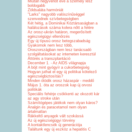
Miután negyvenöt éve a személy lesz
boldogabb
Zöldsaláta harmóniát
"Larks" nagyobb valószínűséggel
szenvednek szívbetegségben
Két hétig, a Dominikai Köztársaságban a
halálozások száma kolera nőtt a felére
Az orosz-ukrán határon, megerősített
egészségügyi ellenőrzés
Egy új típusú orosz betegszabadság
Gyakornok nem lesz több,
Oroszországban nem lesz tanácsadó
szolgáltatásokat az interneten keresztül
Áttörés a transzplantáció
December 1. - Az AIDS világnapja
A böjt mint gyógyír a cukorbetegség
Hogyan juthat el egy új politikai kötelező
egészségbiztosítás?
Minden ötödik orosz házaspár - meddő
Május 1. óta az oroszok kap új orvosi
politikák
Speciális fehérje csökkenti az okozott kár
az agy stroke után
Számítógépes játékok nem olyan káros?
Analgin és paracetamol nem olyan
ártalmatlan
Rákkeltő anyagok vált szokássá
Az új egészségügyi törvény
A kontaktlencsék új generációja
Találtunk egy új eszköz a hepatitis C