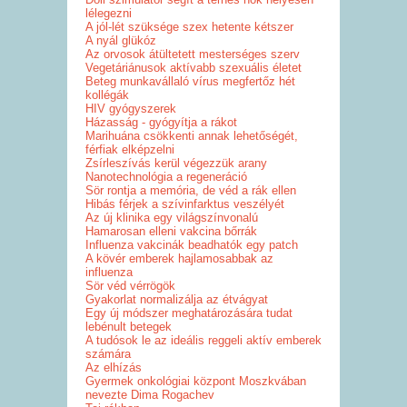
lélegezni
A jól-lét szüksége szex hetente kétszer
A nyál glükóz
Az orvosok átültetett mesterséges szerv
Vegetáriánusok aktívabb szexuális életet
Beteg munkavállaló vírus megfertőz hét
kollégák
HIV gyógyszerek
Házasság - gyógyítja a rákot
Marihuána csökkenti annak lehetőségét,
férfiak elképzelni
Zsírleszívás kerül végezzük arany
Nanotechnológia a regeneráció
Sör rontja a memória, de véd a rák ellen
Hibás férjek a szívinfarktus veszélyét
Az új klinika egy világszínvonalú
Hamarosan elleni vakcina bőrrák
Influenza vakcinák beadhatók egy patch
A kövér emberek hajlamosabbak az
influenza
Sör véd vérrögök
Gyakorlat normalizálja az étvágyat
Egy új módszer meghatározására tudat
lebénult betegek
A tudósok le az ideális reggeli aktív emberek
számára
Az elhízás
Gyermek onkológiai központ Moszkvában
nevezte Dima Rogachev