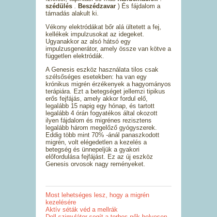
szédülés
.
Beszédzavar
) És fájdalom a
támadás alakult ki.
Vékony elektródákat bőr alá ültetett a fej,
kellékek impulzusokat az idegeket.
Ugyanakkor az alsó hátsó egy
impulzusgenerátor, amely össze van kötve a
független elektródák.
A Genesis eszköz használata tilos csak
szélsőséges esetekben: ha van egy
krónikus migrén érzékenyek a hagyományos
terápiára. Ezt a betegséget jellemzi tipikus
erős fejfájás, amely akkor fordul elő,
legalább 15 napig egy hónap, és tartott
legalább 4 órán fogyatékos által okozott
ilyen fájdalom és migrénes rezisztens
legalább három megelőző gyógyszerek.
Eddig több mint 70% -ánál panaszkodott
migrén, volt elégedetlen a kezelés a
betegség és ünnepeljük a gyakori
előfordulása fejfájást. Ez az új eszköz
Genesis orvosok nagy reményeket.
Most lehetséges lesz, hogy a migrén
kezelésére
Aktív séták véd a mellrák
Doll szimulátor segít a terhes nők helyesen